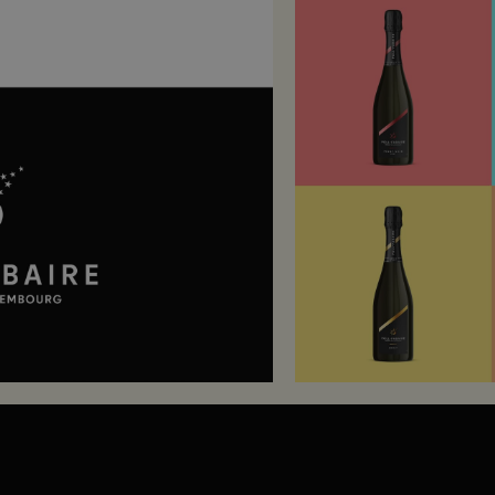
rnité
dentité et les spécificités de la marque tout en