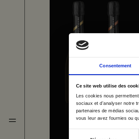
me
vices
Consentement
Inscrivez-
jets
Ce site web utilise des cook
Email
Les cookies nous permettent d
sociaux et d'analyser notre t
partenaires de médias sociaux
ipe
vous leur avez fournies ou qu'
Je donne à VOUS
Sélection