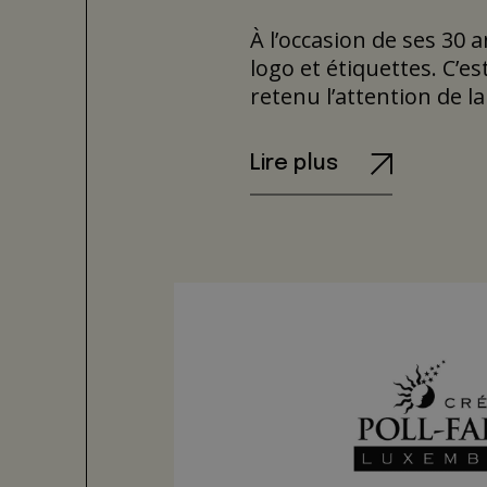
À l’occasion de ses 30 
logo et étiquettes. C’e
retenu l’attention de 
Lire plus
Logo et typogra
Les éléments du logo so
la marque est optimisée
abandonnent leur empat
Bouteille et éti
Un cordon de couleur v
forme si particulière e
l’ensemble et lui appor