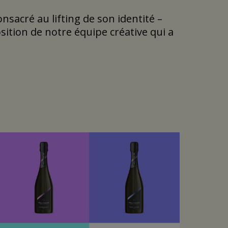
nsacré au lifting de son identité –
osition de notre équipe créative qui a
 plus de simplicité. La lisibilité de
ionales, les lettres du logo
et plus lisible.
uvées mais également accentuer la
ire permet de renforcer le caractère de