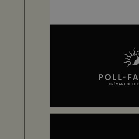
Histoire et mode
L’ensemble accentue l’i
son histoire.