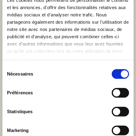
Les cookies nous permettent de personnaliser le contenu
ome
et les annonces, d'offrir des fonctionnalités relatives aux
médias sociaux et d'analyser notre trafic. Nous
×
partageons également des informations sur l'utilisation de
notre site avec nos partenaires de médias sociaux, de
rvices
Inscrivez-vous à notre
publicité et d'analyse, qui peuvent combiner celles-ci
avec d'autres informations que vous leur avez fournies
newsletter
ou qu'ils ont collectées lors de votre utilisation de leurs
ojets
services.
Email
Sélection
Nécessaires
du
consentement
uipe
Je donne à VOUS Agency la permission de
Préférences
m'envoyer ses newsletters.
bs
Statistiques
Je m'inscris
Marketing