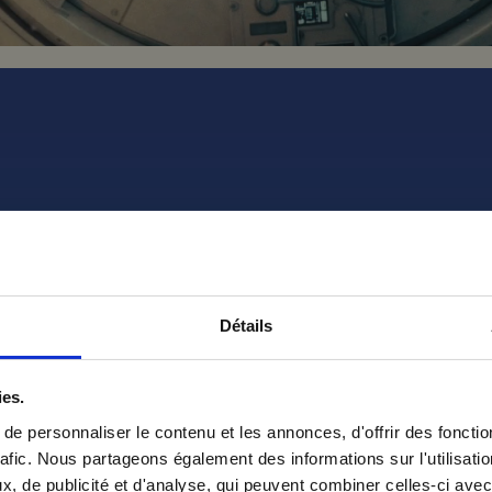
est dévoilé à travers une campagne image porté
nérées par intelligence artificielle. Le récit fai
nts de vie plus intimes, illustrant la promesse 
s fondations du nouveau territoire et ouvre la v
nnelles.
s d’un territoire de communication cohérent, dis
sance de la marque, de fédérer l’ensemble de se
Détails
’une population toujours plus internationale.
vous à notre newsletter
ies.
e personnaliser le contenu et les annonces, d'offrir des fonctio
rafic. Nous partageons également des informations sur l'utilisati
, de publicité et d'analyse, qui peuvent combiner celles-ci avec