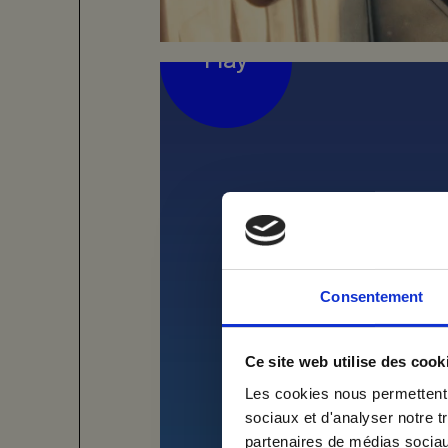
Le nouveau territoire 
Play
réelles et séquences gé
Play
universelle à des insta
prise de parole pose le
produits » et institutio
me
Impact
Foyer dispose désormai
vices
renforcer la reconnais
Consentement
son évolution auprès d
Inscrivez-
jets
Ce site web utilise des cook
Email
Les cookies nous permettent d
sociaux et d'analyser notre t
partenaires de médias sociaux