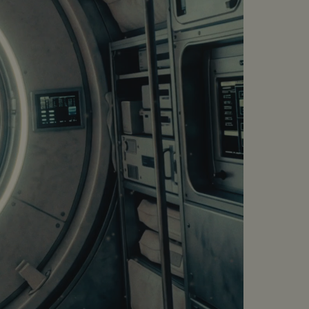
eprises, des projets de vie et des
d’un repère visuel fort : le cercle.
devient un langage graphique simple,
 la reconnaissance de la marque sur
 de marque en remplacement de son
 traduit un repositionnement assumé
es réalités du Luxembourg.