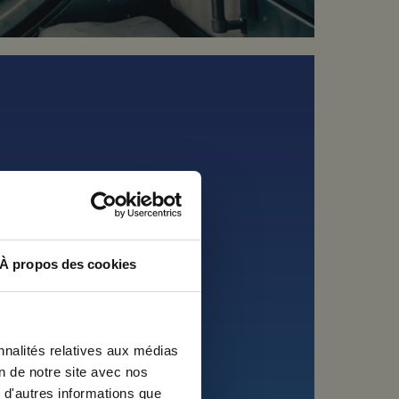
e par un film mêlant prises de vues
t progressivement passer d’une vision
Protecting your world. Cette première
oie à ses futures déclinaisons «
tinctif et durable, capable de
s prises de parole et d’accompagner
×
À propos des cookies
nnalités relatives aux médias
on de notre site avec nos
 d'autres informations que