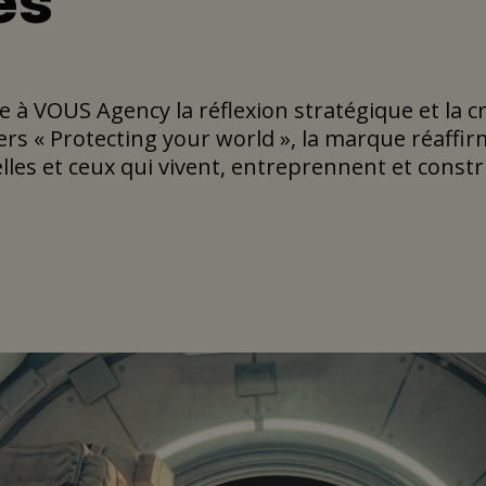
es
 à VOUS Agency la réflexion stratégique et la c
rs « Protecting your world », la marque réaffir
les et ceux qui vivent, entreprennent et const
ionnement de Foyer vers une marque plus proche
itoire de communication distinctif et durable, 
ence de ses prises de parole et la préférence de
tiel de sa mission : protéger ce qui compte réel