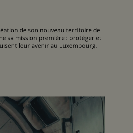
réation de son nouveau territoire de
me sa mission première : protéger et
ruisent leur avenir au Luxembourg.
, plus humaine et plus émotionnelle,
capable de renforcer la mémorisation
 marque.
lement. Au-delà des contrats et des