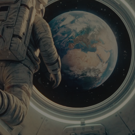
ccompagne des personnes, des familles, des entr
ants.
ommunication
un territoire de communication construit autour 
 de proximité, de continuité et de présence, il 
e, conçu pour unifier les campagnes et renforcer
s de parole.
r world », Foyer adopte une nouvelle promesse
fach fir Iech do ». Plus qu’une signature, elle
cessible, proche et résolument tournée vers l