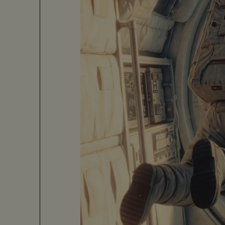
garanties, la marque a
moments de vie import
Territoire de c
VOUS Agency développe 
Symbole de protection,
identifiable et durabl
l’ensemble de ses prise
Signature
Avec « Protecting you
slogan historique « Ein
autour d’une marque ac
Campagne