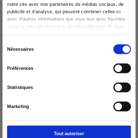
à porter des campagnes « produits » fortes, cohérentes
notre site avec nos partenaires de médias sociaux, de
rvices
Inscrivez-vous à notre
et émotionnelles.
publicité et d'analyse, qui peuvent combiner celles-ci
avec d'autres informations que vous leur avez fournies
newsletter
ou qu'ils ont collectées lors de votre utilisation de leurs
ojets
services.
Email
Sélection
Nécessaires
du
consentement
uipe
Je donne à VOUS Agency la permission de
Préférences
m'envoyer ses newsletters.
bs
Statistiques
Je m'inscris
Marketing
ntact
Tout autoriser