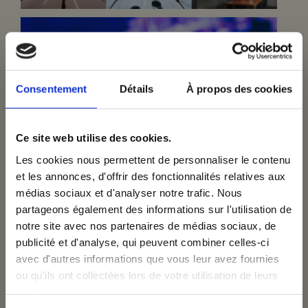
Consentement
Détails
À propos des cookies
Ce site web utilise des cookies.
Les cookies nous permettent de personnaliser le contenu
ome
et les annonces, d'offrir des fonctionnalités relatives aux
médias sociaux et d'analyser notre trafic. Nous
×
partageons également des informations sur l'utilisation de
notre site avec nos partenaires de médias sociaux, de
rvices
Inscrivez-vous à notre
publicité et d'analyse, qui peuvent combiner celles-ci
avec d'autres informations que vous leur avez fournies
newsletter
ou qu'ils ont collectées lors de votre utilisation de leurs
ojets
services.
Email