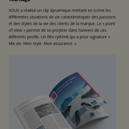
Tournage
et modernité.
VOUS a réalisé un clip dynamique mettant en scène les
différentes situations de vie caractéristiques des passions
Naming
et des styles de la vie des clients de la marque. Le « point
Travail de naming pour apporter une identité forte, tout
of view » permet de se projeter dans l’univers de ces
en restant dans l’univers Foyer. « mozaïk » est retenu,
différents profils. Un film rythmé qui a pour signature «
avec une orthographe volontairement détournée pour
Ma vie. Mon style. Mon assurance. ».
être plus multilingue et original.
Logo et corporate identity
Création d’un nouveau logo dans un territoire de couleurs
fort et spécifique permettant de le différencier des autres
assurances. La corporate identity fait le lien entre un
positionnement corporate existant lié à la marque Foyer
et un nouveau produit assorti aux autres mais disposant
d’une très forte identité propre.
Campagne
La campagne invite le public à oublier tout ce qu’il connaît
des assurances pour découvrir mozaïk « l’assurance qui