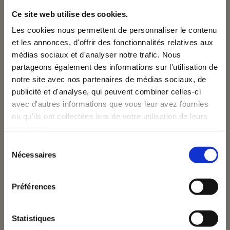
Ce site web utilise des cookies.
Les cookies nous permettent de personnaliser le contenu
ome
et les annonces, d'offrir des fonctionnalités relatives aux
médias sociaux et d'analyser notre trafic. Nous
×
partageons également des informations sur l'utilisation de
notre site avec nos partenaires de médias sociaux, de
rvices
Inscrivez-vous à notre
publicité et d'analyse, qui peuvent combiner celles-ci
avec d'autres informations que vous leur avez fournies
newsletter
ou qu'ils ont collectées lors de votre utilisation de leurs
ojets
services.
Email
Sélection
Nécessaires
Autres projets
du
consentement
uipe
Je donne à VOUS Agency la permission de
Préférences
m'envoyer ses newsletters.
bs
Statistiques
Je m'inscris