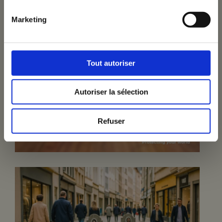
Marketing
ntact
Tout autoriser
Autoriser la sélection
Refuser