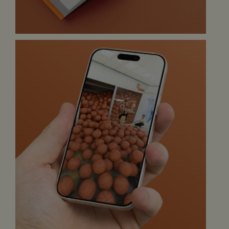
envahissent la galerie marchande.
Vidéo
Réalisation 3D avec erart, conception et tournage
assurés par VOUS Agency. Une attention particulière a
été portée au format vertical et au mode de diffusion sur
réseaux sociaux, pour renforcer l’effet réaliste et l’impact
visuel.