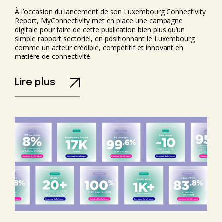
À l’occasion du lancement de son Luxembourg
Connectivity Report, MyConnectivity met en place une
campagne digitale pour faire de cette publication bien
plus qu’un simple rapport sectoriel, en positionnant le
Luxembourg comme un acteur crédible, compétitif et
innovant en matière de connectivité.
Lire plus
Objectif
Faire du rapport un outil de communication stratégique
capable de renforcer l’attractivité du Luxembourg auprès
d’investisseurs et de décideurs publics, tout en donnant
aux entreprises luxembourgeoises des arguments
concrets pour soutenir leur prospection à l’étranger et en
générant des leads qualifiés.
Concept
La campagne repose sur une logique de data teasing,
avec la mise en avant de statistiques fortes issues du
rapport pour capter l’attention et nourrir la prise de
parole par la preuve. Ces killer stats, déclinées en visuels