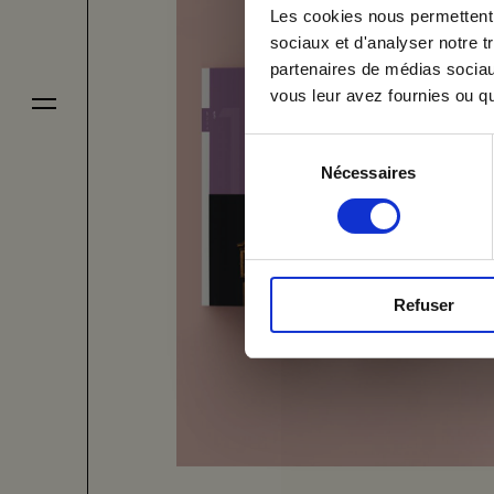
jets
Email
Les cookies nous permettent d
sociaux et d'analyser notre t
partenaires de médias sociaux
ipe
vous leur avez fournies ou qu'
Je donne à VOUS
Sélection
Nécessaires
du
s
Je m'inscris
consentement
tact
Refuser