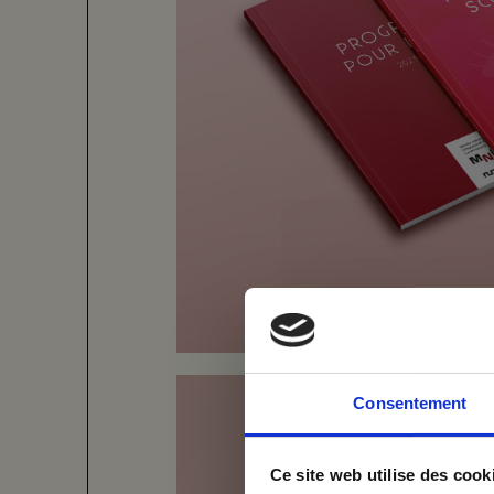
me
vices
Consentement
Inscrivez-
Ce site web utilise des cook