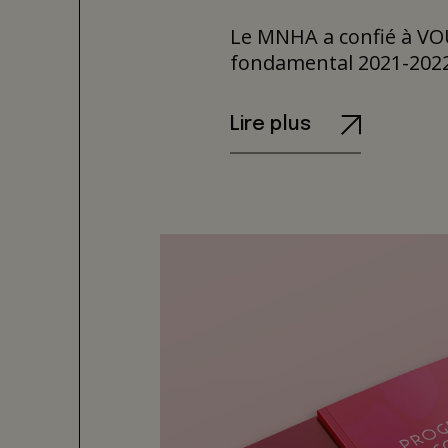
Le MNHA a confié à VO
fondamental 2021-2022
Lire plus
Design
En laissant notamment 
informer le public de f
les expositions tempor