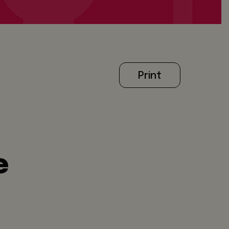
Print
e