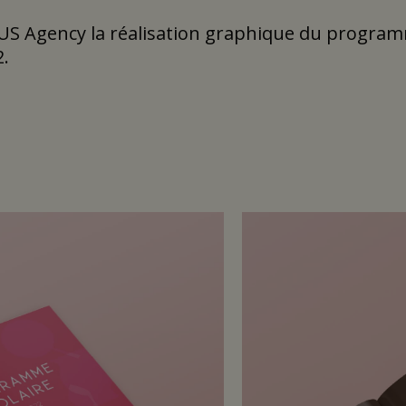
US Agency la réalisation graphique du progra
.
une grande place aux photos illustratives, le 
açon simple et efficace sur les évènements, les at
aires proposés par le musée.