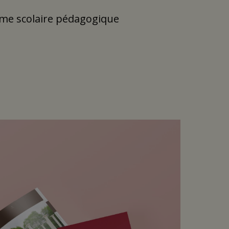
mme scolaire pédagogique
document a été élaboré de manière à
eliers, les visites guidées ou encore