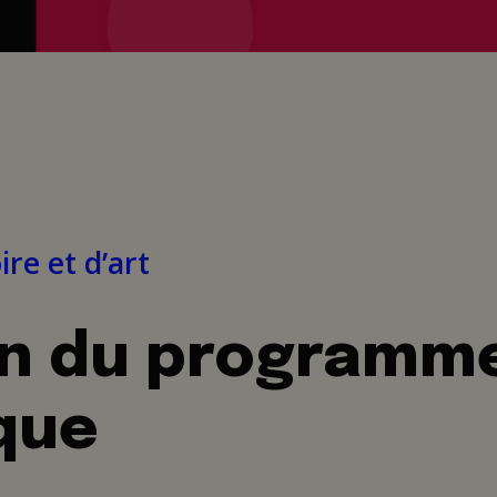
re et d’art
on du programm
que