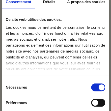
Consentement
Détails
À propos des cookies
Ce site web utilise des cookies.
Les cookies nous permettent de personnaliser le contenu
ome
et les annonces, d'offrir des fonctionnalités relatives aux
médias sociaux et d'analyser notre trafic. Nous
×
partageons également des informations sur l'utilisation de
notre site avec nos partenaires de médias sociaux, de
rvices
Inscrivez-vous à notre
publicité et d'analyse, qui peuvent combiner celles-ci
avec d'autres informations que vous leur avez fournies
newsletter
ou qu'ils ont collectées lors de votre utilisation de leurs
ojets
services.
Email
Sélection
Nécessaires
du
consentement
uipe
Je donne à VOUS Agency la permission de
Préférences
m'envoyer ses newsletters.