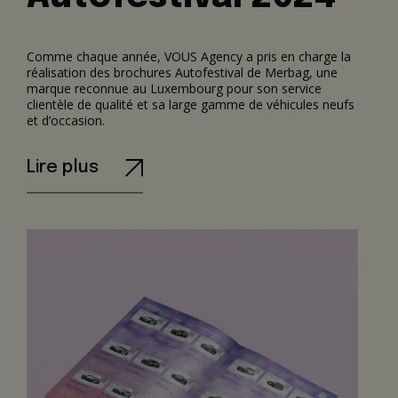
Comme chaque année, VOUS Agency a pris en charge la
réalisation des brochures Autofestival de Merbag, une
marque reconnue au Luxembourg pour son service
clientèle de qualité et sa large gamme de véhicules neufs
et d’occasion.
Lire plus
Réalisation
Notre connaissance de la marque et du marché ainsi que
notre approche collaborative nous ont permis de réaliser
un projet conforme aux attentes de notre client, tout en
respectant les délais et les exigences.