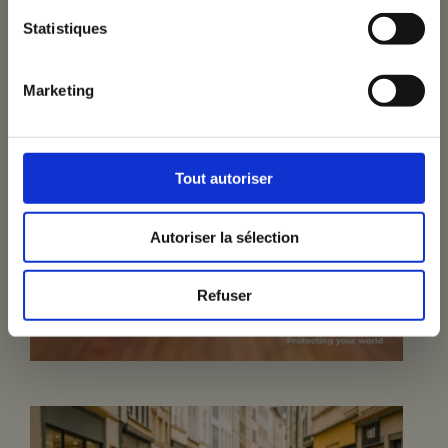
bs
Statistiques
Je m'inscris
Marketing
ntact
Tout autoriser
Autoriser la sélection
Refuser