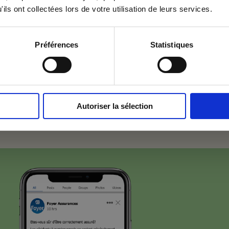
ils ont collectées lors de votre utilisation de leurs services.
 Agency la permission de m'envoyer ses newsletters.
Préférences
Statistiques
diffusion
mpagne a bénéficié d’une diffusion de grande envergure et d
Autoriser la sélection
es, 6 capsules et 1 spot radio, abribus Decaux, affiches vit
 et banners.