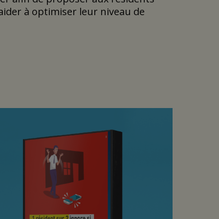
aider à optimiser leur niveau de
 et mis en place une grande
de leurs assurances auprès d’un
uel très proche de ce qu’avait mis en
uête, assurant ainsi une
lisant sur leur aspect frais et