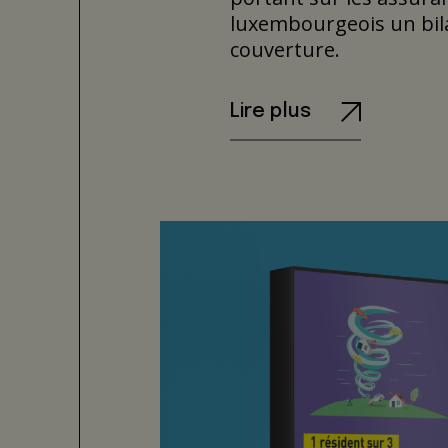
luxembourgeois un bila
couverture.
Lire plus
Campagne
VOUS, partenaire de la
campagne de communicat
agent Foyer.
Stratégie et cré
Point de vue stratégiqu
place l’Observatoire d
reconnaissance forte de
sympathique.