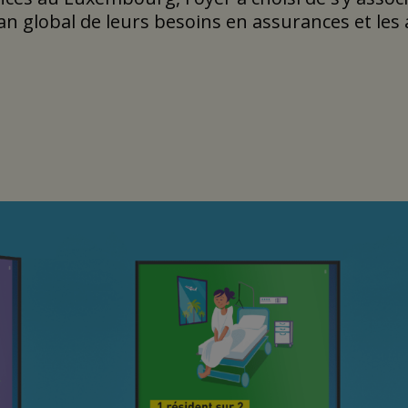
n global de leurs besoins en assurances et les 
 communication FOYER depuis 2017, a donc créé
ion invitant les particuliers à faire un bilan 
ation
e, le choix créatif s’est porté sur un univers vis
e l’Assurance pour faire la promotion de son enq
s illustrations précédemment utilisées et capita