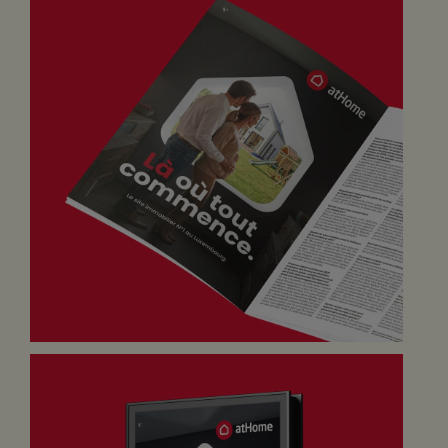
étape de vie, une décision importante ou un nouveau
départ. Cette approche replace naturellement l’humain au
centre de la communication et donne naissance au
nouveau claim “Là où tout commence.”
Direction artistique
Le territoire visuel repose sur l’utilisation de la forme de
maison issue du logo atHome, transformée en ouverture
vers différentes scènes de vie et projections futures. Ce
système graphique permet de construire une expression
plus émotionnelle, plus contemporaine et
immédiatement reconnaissable sur l’ensemble des
supports de communication tout en renforçant la
cohérence globale de la marque.
Impact
Cette nouvelle plateforme de communication permet à
atHome de faire évoluer son positionnement vers une
marque capable de générer davantage de projection,
d’attachement et de préférence dans un marché où la