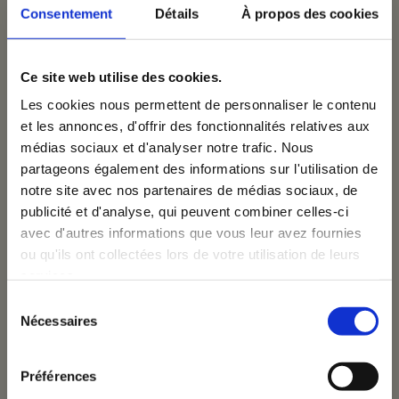
Consentement
Détails
À propos des cookies
Ce site web utilise des cookies.
Les cookies nous permettent de personnaliser le contenu
ome
et les annonces, d'offrir des fonctionnalités relatives aux
médias sociaux et d'analyser notre trafic. Nous
×
partageons également des informations sur l'utilisation de
notre site avec nos partenaires de médias sociaux, de
rvices
Inscrivez-vous à notre
publicité et d'analyse, qui peuvent combiner celles-ci
avec d'autres informations que vous leur avez fournies
newsletter
ou qu'ils ont collectées lors de votre utilisation de leurs
ojets
services.
Email
Sélection
Nécessaires
du
consentement
uipe
Je donne à VOUS Agency la permission de
Préférences
m'envoyer ses newsletters.