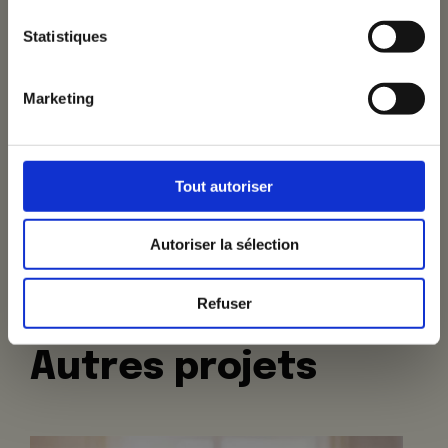
bs
Statistiques
Je m'inscris
Marketing
ntact
Tout autoriser
Autoriser la sélection
Refuser
Autres projets