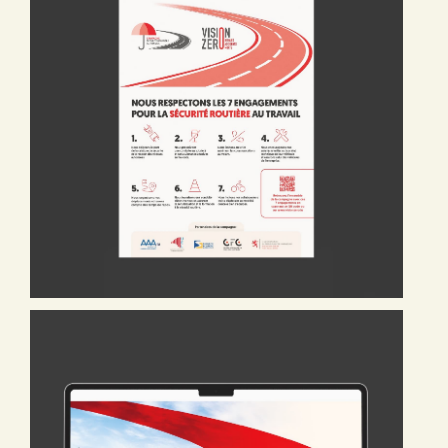
autour des 7 engagements, présentés de manière
pédagogique et visuelle, pour en faciliter l’appropriation
par tous.
Dispositif
Création du logo et de l’identité graphique de la
campagne « Trajet »
Développement d’un concept visuel pour les 7
engagements
Réalisation des supports print et digitaux (affiches,
visuels, présentations)
Conception d’une affiche d’adhésion personnalisable pour
les entreprises
Production d’une infographie animée (60 à 120 secondes)
en plusieurs langues
Déclinaisons accessibles et conformes aux standards
légaux (PDF, PowerPoint, digital)
Impact
Une campagne claire et mobilisatrice qui renouvelle la
communication de l’AAA sur la sécurité routière, en