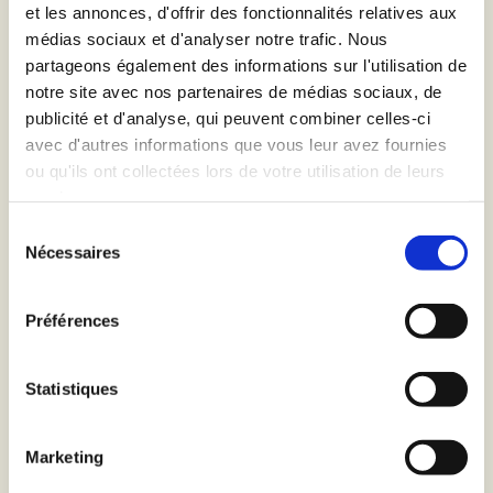
ome
et les annonces, d'offrir des fonctionnalités relatives aux
médias sociaux et d'analyser notre trafic. Nous
×
partageons également des informations sur l'utilisation de
notre site avec nos partenaires de médias sociaux, de
rvices
Inscrivez-vous à notre
publicité et d'analyse, qui peuvent combiner celles-ci
avec d'autres informations que vous leur avez fournies
newsletter
Autres projets
ou qu'ils ont collectées lors de votre utilisation de leurs
ojets
services.
Email
Sélection
Nécessaires
du
consentement
uipe
Je donne à VOUS Agency la permission de
Préférences
m'envoyer ses newsletters.
bs
Statistiques
Je m'inscris
Marketing
ntact